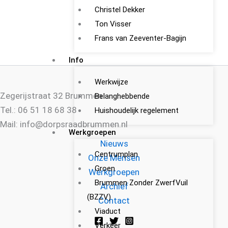
Christel Dekker
Ton Visser
Frans van Zeeventer-Bagijn
Info
Werkwijze
Zegerijstraat 32 Brummen
Belanghebbende
Tel.: 06 51 18 68 38
Huishoudelijk regelement
Mail: info@dorpsraadbrummen.nl
Werkgroepen
Nieuws
Centrumplan
Onze Mensen
Groen
Werkgroepen
Brummen Zonder ZwerfVuil
Archief
(BZZV)
Contact
Viaduct
Verkeer