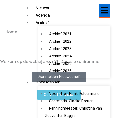
Ga
Nieuws
naar
Agenda
de
Archief
inhoud
Home
Archief 2021
Archief 2022
Archief 2023
Archief 2024
Welkom op de website van St. Dorpsraad Brummen
Archief 2025
Archief 2026
Aanmelden Nieuwsbrief
Onze Mensen
Voorzitter: Henk Poldermans
Contactformulier
Secretaris: Gineke Breuer
Penningmeester: Christina van
Zeeventer-Bagijn